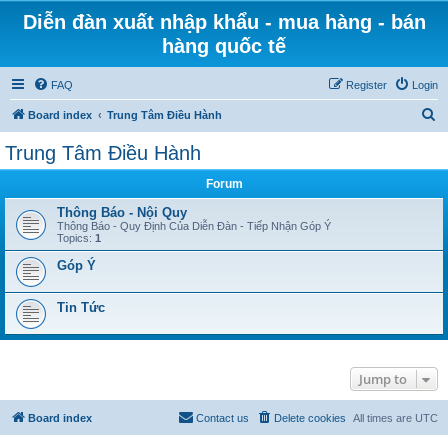
Diễn đàn xuất nhập khẩu - mua hàng - bán
hàng quốc tế
FAQ
Register
Login
S
Board index
Trung Tâm Điều Hành
e
Trung Tâm Điều Hành
a
Forum
r
c
Thông Báo - Nội Quy
Thông Báo - Quy Định Của Diễn Đàn - Tiếp Nhận Góp Ý
h
Topics:
1
Góp Ý
Tin Tức
Jump to
Board index
Contact us
Delete cookies
All times are
UTC