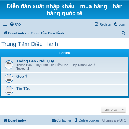
Diễn đàn xuất nhập khẩu - mua hàng - bán
hàng quốc tế
FAQ
Register
Login
S
Board index
Trung Tâm Điều Hành
e
Trung Tâm Điều Hành
a
Forum
r
c
Thông Báo - Nội Quy
Thông Báo - Quy Định Của Diễn Đàn - Tiếp Nhận Góp Ý
h
Topics:
1
Góp Ý
Tin Tức
Jump to
Board index
Contact us
Delete cookies
All times are
UTC