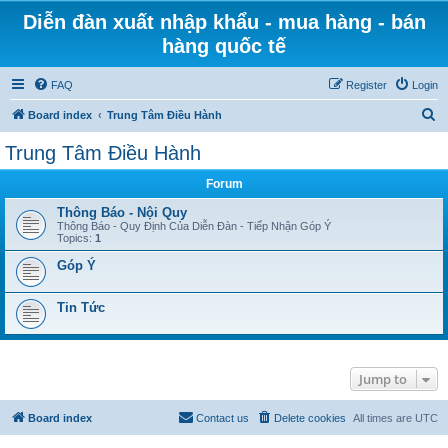
Diễn đàn xuất nhập khẩu - mua hàng - bán
hàng quốc tế
FAQ
Register
Login
S
Board index
Trung Tâm Điều Hành
e
Trung Tâm Điều Hành
a
Forum
r
c
Thông Báo - Nội Quy
Thông Báo - Quy Định Của Diễn Đàn - Tiếp Nhận Góp Ý
h
Topics:
1
Góp Ý
Tin Tức
Jump to
Board index
Contact us
Delete cookies
All times are
UTC