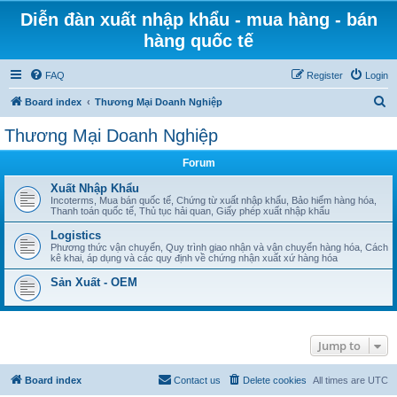
Diễn đàn xuất nhập khẩu - mua hàng - bán
hàng quốc tế
FAQ
Register
Login
S
Board index
Thương Mại Doanh Nghiệp
e
Thương Mại Doanh Nghiệp
a
Forum
r
c
Xuất Nhập Khẩu
Incoterms, Mua bán quốc tế, Chứng từ xuất nhập khẩu, Bảo hiểm hàng hóa,
h
Thanh toán quốc tế, Thủ tục hải quan, Giấy phép xuất nhập khẩu
Logistics
Phương thức vận chuyển, Quy trình giao nhận và vận chuyển hàng hóa, Cách
kê khai, áp dụng và các quy định về chứng nhận xuất xứ hàng hóa
Sản Xuất - OEM
Jump to
Board index
Contact us
Delete cookies
All times are
UTC