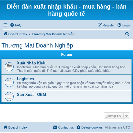
Diễn đàn xuất nhập khẩu - mua hàng - bán
hàng quốc tế
FAQ
Register
Login
S
Board index
Thương Mại Doanh Nghiệp
e
Thương Mại Doanh Nghiệp
a
Forum
r
c
Xuất Nhập Khẩu
Incoterms, Mua bán quốc tế, Chứng từ xuất nhập khẩu, Bảo hiểm hàng hóa,
h
Thanh toán quốc tế, Thủ tục hải quan, Giấy phép xuất nhập khẩu
Logistics
Phương thức vận chuyển, Quy trình giao nhận và vận chuyển hàng hóa, Cách
kê khai, áp dụng và các quy định về chứng nhận xuất xứ hàng hóa
Sản Xuất - OEM
Jump to
Board index
Contact us
Delete cookies
All times are
UTC