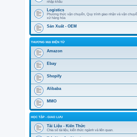
nhập khẩu
Logistics
Phương thức vận chuyển, Quy trình giao nhận và vận chuyể
xứ hàng hóa
Sản Xuất - OEM
THƯƠNG MẠI ĐIỆN TỬ
Amazon
Ebay
Shopify
Alibaba
MMO
HỌC TẬP - GIAO LƯU
Tài Liệu - Kiến Thức
Chia sẻ tài liệu, kiến thức ngành và liên quan.