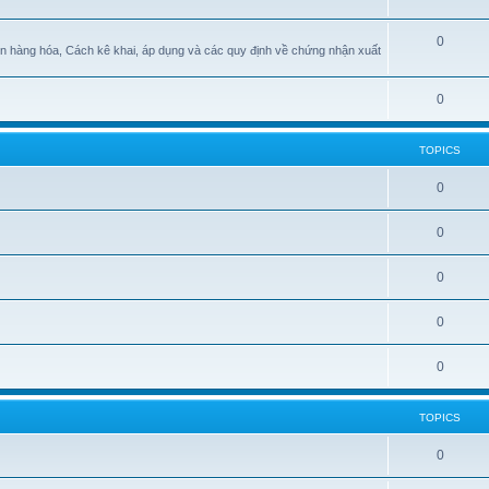
0
n hàng hóa, Cách kê khai, áp dụng và các quy định về chứng nhận xuất
0
TOPICS
0
0
0
0
0
TOPICS
0