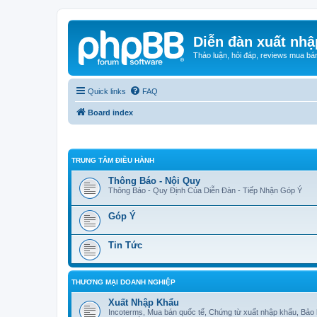
Diễn đàn xuất nhậ
Thảo luận, hỏi đáp, reviews mua bá
Quick links
FAQ
Board index
TRUNG TÂM ĐIỀU HÀNH
Thông Báo - Nội Quy
Thông Báo - Quy Định Của Diễn Đàn - Tiếp Nhận Góp Ý
Góp Ý
Tin Tức
THƯƠNG MẠI DOANH NGHIỆP
Xuất Nhập Khẩu
Incoterms, Mua bán quốc tế, Chứng từ xuất nhập khẩu, Bảo 