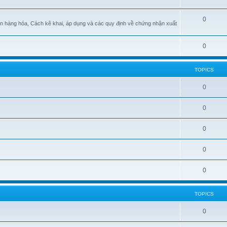
0
n hàng hóa, Cách kê khai, áp dụng và các quy định về chứng nhận xuất
0
TOPICS
0
0
0
0
0
TOPICS
0