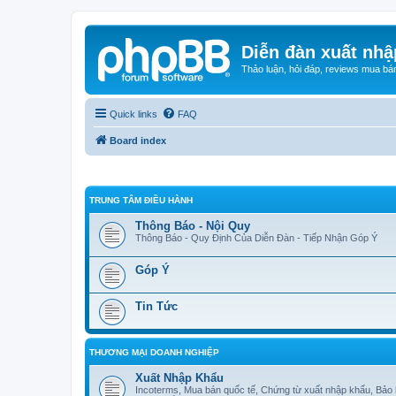
Diễn đàn xuất nhậ
Thảo luận, hỏi đáp, reviews mua bá
Quick links
FAQ
Board index
TRUNG TÂM ĐIỀU HÀNH
Thông Báo - Nội Quy
Thông Báo - Quy Định Của Diễn Đàn - Tiếp Nhận Góp Ý
Góp Ý
Tin Tức
THƯƠNG MẠI DOANH NGHIỆP
Xuất Nhập Khẩu
Incoterms, Mua bán quốc tế, Chứng từ xuất nhập khẩu, Bảo 