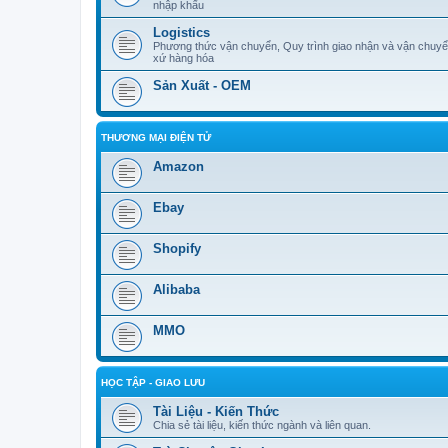
nhập khẩu
Logistics
Phương thức vận chuyển, Quy trình giao nhận và vận chuyể
xứ hàng hóa
Sản Xuất - OEM
THƯƠNG MẠI ĐIỆN TỬ
Amazon
Ebay
Shopify
Alibaba
MMO
HỌC TẬP - GIAO LƯU
Tài Liệu - Kiến Thức
Chia sẻ tài liệu, kiến thức ngành và liên quan.