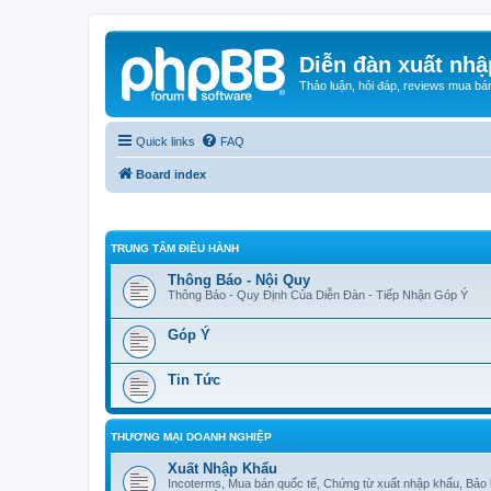
Diễn đàn xuất nhậ
Thảo luận, hỏi đáp, reviews mua bá
Quick links
FAQ
Board index
TRUNG TÂM ĐIỀU HÀNH
Thông Báo - Nội Quy
Thông Báo - Quy Định Của Diễn Đàn - Tiếp Nhận Góp Ý
Góp Ý
Tin Tức
THƯƠNG MẠI DOANH NGHIỆP
Xuất Nhập Khẩu
Incoterms, Mua bán quốc tế, Chứng từ xuất nhập khẩu, Bảo 