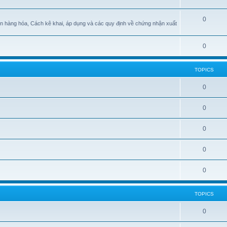
0
n hàng hóa, Cách kê khai, áp dụng và các quy định về chứng nhận xuất
0
TOPICS
0
0
0
0
0
TOPICS
0