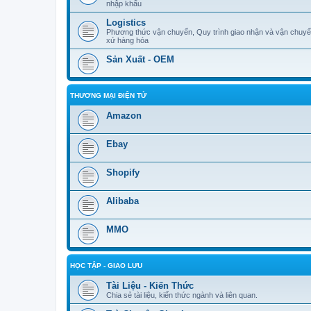
nhập khẩu
Logistics
Phương thức vận chuyển, Quy trình giao nhận và vận chuyể
xứ hàng hóa
Sản Xuất - OEM
THƯƠNG MẠI ĐIỆN TỬ
Amazon
Ebay
Shopify
Alibaba
MMO
HỌC TẬP - GIAO LƯU
Tài Liệu - Kiến Thức
Chia sẻ tài liệu, kiến thức ngành và liên quan.