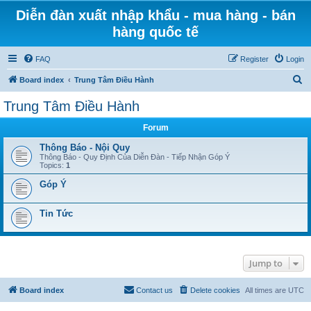
Diễn đàn xuất nhập khẩu - mua hàng - bán
hàng quốc tế
FAQ
Register
Login
S
Board index
Trung Tâm Điều Hành
e
Trung Tâm Điều Hành
a
Forum
r
c
Thông Báo - Nội Quy
Thông Báo - Quy Định Của Diễn Đàn - Tiếp Nhận Góp Ý
h
Topics:
1
Góp Ý
Tin Tức
Jump to
Board index
Contact us
Delete cookies
All times are
UTC