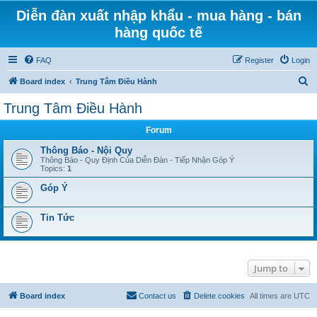
Diễn đàn xuất nhập khẩu - mua hàng - bán
hàng quốc tế
FAQ
Register
Login
S
Board index
Trung Tâm Điều Hành
e
Trung Tâm Điều Hành
a
Forum
r
c
Thông Báo - Nội Quy
Thông Báo - Quy Định Của Diễn Đàn - Tiếp Nhận Góp Ý
h
Topics:
1
Góp Ý
Tin Tức
Jump to
Board index
Contact us
Delete cookies
All times are
UTC