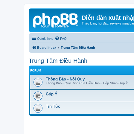
Diễn đàn xuất nhậ
Thảo luận, hỏi đáp, reviews mua bá
Quick links
FAQ
Board index
Trung Tâm Điều Hành
Trung Tâm Điều Hành
FORUM
Thông Báo - Nội Quy
Thông Báo - Quy Định Của Diễn Đàn - Tiếp Nhận Góp Ý
Góp Ý
Tin Tức