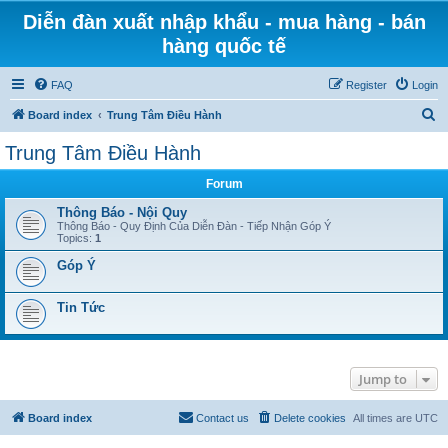
Diễn đàn xuất nhập khẩu - mua hàng - bán
hàng quốc tế
FAQ
Register
Login
S
Board index
Trung Tâm Điều Hành
e
Trung Tâm Điều Hành
a
Forum
r
c
Thông Báo - Nội Quy
Thông Báo - Quy Định Của Diễn Đàn - Tiếp Nhận Góp Ý
h
Topics:
1
Góp Ý
Tin Tức
Jump to
Board index
Contact us
Delete cookies
All times are
UTC