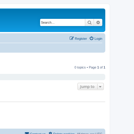
Search
Advanced search
Register
Login
0 topics • Page
1
of
1
Jump to