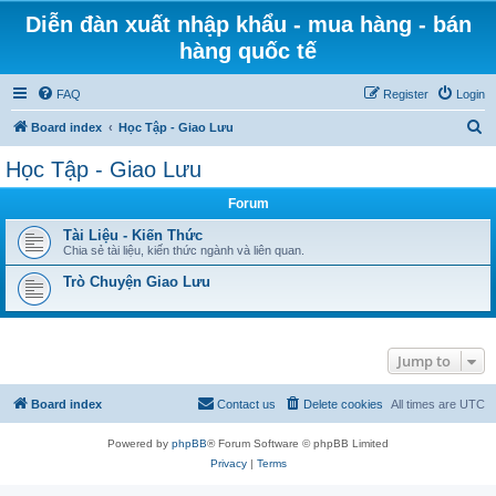
Diễn đàn xuất nhập khẩu - mua hàng - bán
hàng quốc tế
FAQ
Register
Login
S
Board index
Học Tập - Giao Lưu
e
Học Tập - Giao Lưu
a
Forum
r
c
Tài Liệu - Kiến Thức
Chia sẻ tài liệu, kiến thức ngành và liên quan.
h
Trò Chuyện Giao Lưu
Jump to
Board index
Contact us
Delete cookies
All times are
UTC
Powered by
phpBB
® Forum Software © phpBB Limited
Privacy
|
Terms