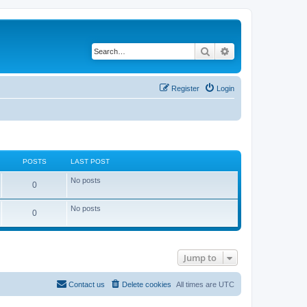
Search
Advanced search
Register
Login
POSTS
LAST POST
No posts
0
No posts
0
Jump to
Contact us
Delete cookies
All times are
UTC