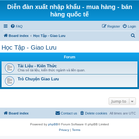
Diễn đàn xuất nhập khẩu - mua hàng - bán
hàng quốc tế
FAQ
Register
Login
S
Board index
Học Tập - Giao Lưu
e
Học Tập - Giao Lưu
a
Forum
r
c
Tài Liệu - Kiến Thức
Chia sẻ tài liệu, kiến thức ngành và liên quan.
h
Trò Chuyện Giao Lưu
Jump to
Board index
Contact us
Delete cookies
All times are
UTC
Powered by
phpBB
® Forum Software © phpBB Limited
Privacy
|
Terms