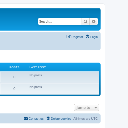
Search
Advanced search
Register
Login
POSTS
LAST POST
No posts
0
No posts
0
Jump to
Contact us
Delete cookies
All times are
UTC