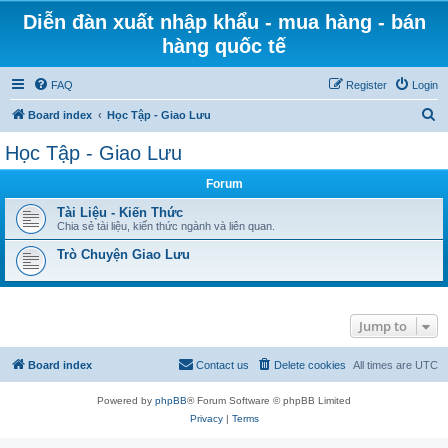
Diễn đàn xuất nhập khẩu - mua hàng - bán
hàng quốc tế
FAQ
Register
Login
S
Board index
Học Tập - Giao Lưu
e
Học Tập - Giao Lưu
a
Forum
r
c
Tài Liệu - Kiến Thức
Chia sẻ tài liệu, kiến thức ngành và liên quan.
h
Trò Chuyện Giao Lưu
Jump to
Board index
Contact us
Delete cookies
All times are
UTC
Powered by
phpBB
® Forum Software © phpBB Limited
Privacy
|
Terms