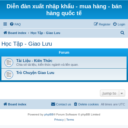
Diễn đàn xuất nhập khẩu - mua hàng - bán
hàng quốc tế
FAQ
Register
Login
S
Board index
Học Tập - Giao Lưu
e
Học Tập - Giao Lưu
a
Forum
r
c
Tài Liệu - Kiến Thức
Chia sẻ tài liệu, kiến thức ngành và liên quan.
h
Trò Chuyện Giao Lưu
Jump to
Board index
Contact us
Delete cookies
All times are
UTC
Powered by
phpBB
® Forum Software © phpBB Limited
Privacy
|
Terms