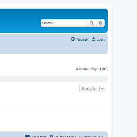
Search
Advanced search
Register
Login
0 topics • Page
1
of
1
Jump to