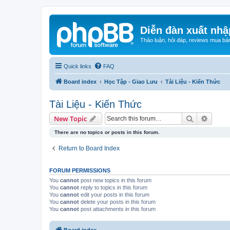
Diễn đàn xuất nhậ
Thảo luận, hỏi đáp, reviews mua bá
Quick links
FAQ
Board index
Học Tập - Giao Lưu
Tài Liệu - Kiến Thức
Tài Liệu - Kiến Thức
Search
Advanc
New Topic
There are no topics or posts in this forum.
Return to Board Index
FORUM PERMISSIONS
You
cannot
post new topics in this forum
You
cannot
reply to topics in this forum
You
cannot
edit your posts in this forum
You
cannot
delete your posts in this forum
You
cannot
post attachments in this forum