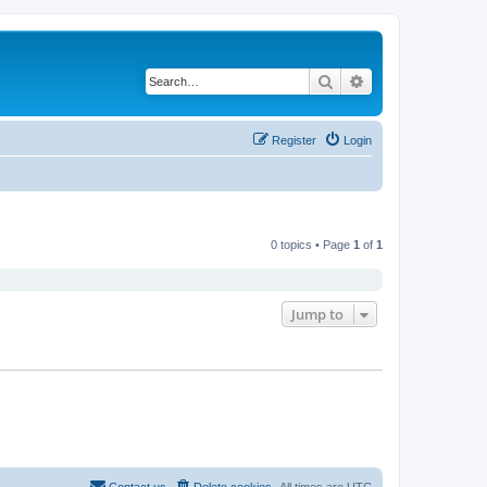
Search
Advanced search
Register
Login
0 topics • Page
1
of
1
Jump to