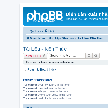
Diễn đàn xuất nhậ
Thảo luận, hỏi đáp, reviews mua bá
Quick links
FAQ
Board index
Học Tập - Giao Lưu
Tài Liệu - Kiến Thức
Tài Liệu - Kiến Thức
Search
Advanc
New Topic
There are no topics or posts in this forum.
Return to Board Index
FORUM PERMISSIONS
You
cannot
post new topics in this forum
You
cannot
reply to topics in this forum
You
cannot
edit your posts in this forum
You
cannot
delete your posts in this forum
You
cannot
post attachments in this forum