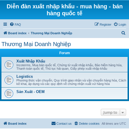
Diễn đàn xuất nhập khẩu - mua hàng - bán
hàng quốc tế
FAQ
Register
Login
S
Board index
Thương Mại Doanh Nghiệp
e
Thương Mại Doanh Nghiệp
a
Forum
r
c
Xuất Nhập Khẩu
Incoterms, Mua bán quốc tế, Chứng từ xuất nhập khẩu, Bảo hiểm hàng hóa,
h
Thanh toán quốc tế, Thủ tục hải quan, Giấy phép xuất nhập khẩu
Logistics
Phương thức vận chuyển, Quy trình giao nhận và vận chuyển hàng hóa, Cách
kê khai, áp dụng và các quy định về chứng nhận xuất xứ hàng hóa
Sản Xuất - OEM
Jump to
Board index
Contact us
Delete cookies
All times are
UTC