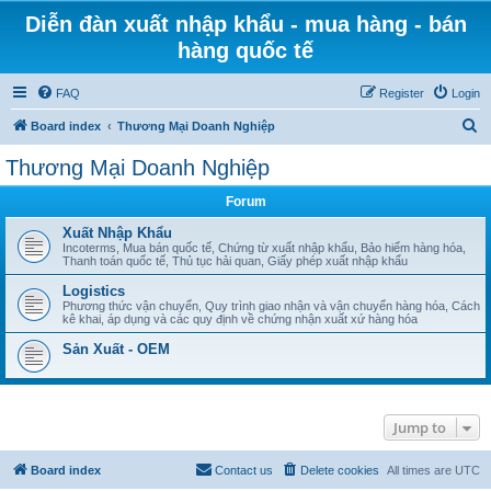
Diễn đàn xuất nhập khẩu - mua hàng - bán
hàng quốc tế
FAQ
Register
Login
S
Board index
Thương Mại Doanh Nghiệp
e
Thương Mại Doanh Nghiệp
a
Forum
r
c
Xuất Nhập Khẩu
Incoterms, Mua bán quốc tế, Chứng từ xuất nhập khẩu, Bảo hiểm hàng hóa,
h
Thanh toán quốc tế, Thủ tục hải quan, Giấy phép xuất nhập khẩu
Logistics
Phương thức vận chuyển, Quy trình giao nhận và vận chuyển hàng hóa, Cách
kê khai, áp dụng và các quy định về chứng nhận xuất xứ hàng hóa
Sản Xuất - OEM
Jump to
Board index
Contact us
Delete cookies
All times are
UTC