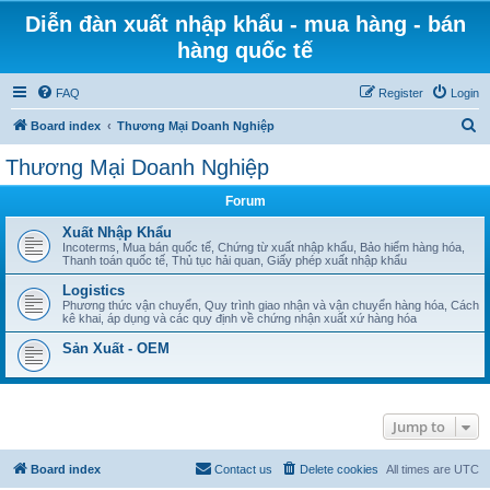
Diễn đàn xuất nhập khẩu - mua hàng - bán
hàng quốc tế
FAQ
Register
Login
S
Board index
Thương Mại Doanh Nghiệp
e
Thương Mại Doanh Nghiệp
a
Forum
r
c
Xuất Nhập Khẩu
Incoterms, Mua bán quốc tế, Chứng từ xuất nhập khẩu, Bảo hiểm hàng hóa,
h
Thanh toán quốc tế, Thủ tục hải quan, Giấy phép xuất nhập khẩu
Logistics
Phương thức vận chuyển, Quy trình giao nhận và vận chuyển hàng hóa, Cách
kê khai, áp dụng và các quy định về chứng nhận xuất xứ hàng hóa
Sản Xuất - OEM
Jump to
Board index
Contact us
Delete cookies
All times are
UTC