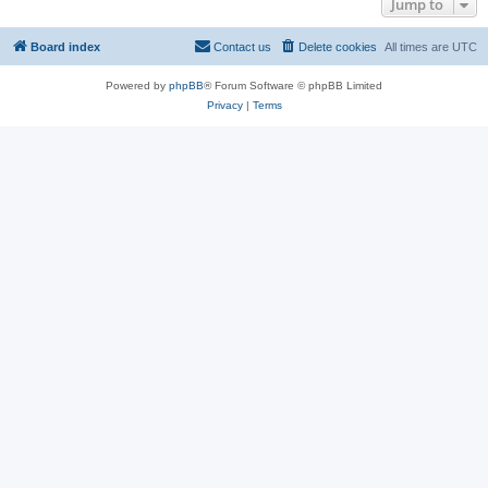
Jump to
Board index
Contact us
Delete cookies
All times are
UTC
Powered by
phpBB
® Forum Software © phpBB Limited
Privacy
|
Terms