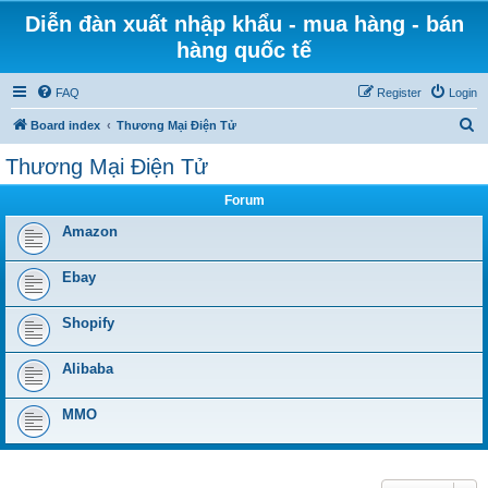
Diễn đàn xuất nhập khẩu - mua hàng - bán
hàng quốc tế
FAQ
Register
Login
S
Board index
Thương Mại Điện Tử
e
Thương Mại Điện Tử
a
Forum
r
c
Amazon
h
Ebay
Shopify
Alibaba
MMO