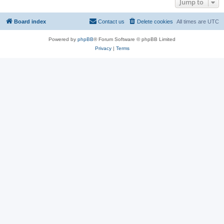
Jump to
Board index
Contact us
Delete cookies
All times are
UTC
Powered by
phpBB
® Forum Software © phpBB Limited
Privacy
|
Terms