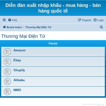
Diễn đàn xuất nhập khẩu - mua hàng - bán
hàng quốc tế
FAQ
Register
Login
S
Board index
Thương Mại Điện Tử
e
Thương Mại Điện Tử
a
Forum
r
c
Amazon
h
Ebay
Shopify
Alibaba
MMO