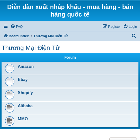
Diễn đàn xuất nhập khẩu - mua hàng - bán
hàng quốc tế
FAQ
Register
Login
S
Board index
Thương Mại Điện Tử
e
Thương Mại Điện Tử
a
Forum
r
c
Amazon
h
Ebay
Shopify
Alibaba
MMO