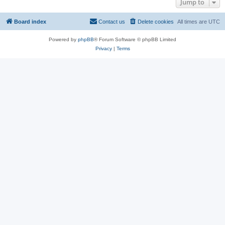
Jump to
Board index
Contact us
Delete cookies
All times are
UTC
Powered by
phpBB
® Forum Software © phpBB Limited
Privacy
|
Terms