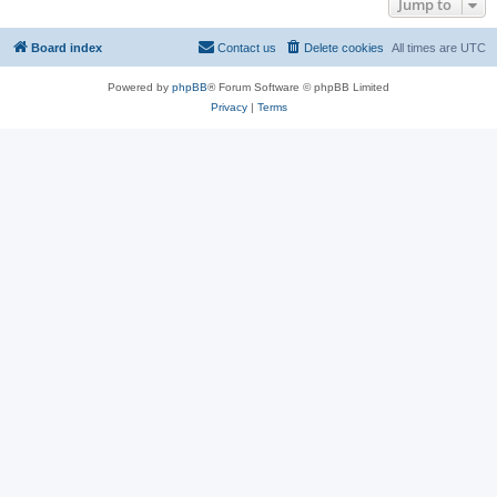
Jump to
Board index
Contact us
Delete cookies
All times are
UTC
Powered by
phpBB
® Forum Software © phpBB Limited
Privacy
|
Terms