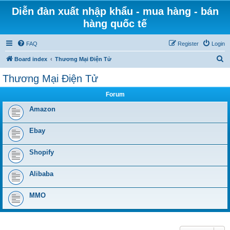
Diễn đàn xuất nhập khẩu - mua hàng - bán
hàng quốc tế
FAQ
Register
Login
S
Board index
Thương Mại Điện Tử
e
Thương Mại Điện Tử
a
Forum
r
c
Amazon
h
Ebay
Shopify
Alibaba
MMO